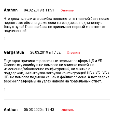
Anthon
04.02.2019 в 11:51
Ответить
Что делать, если эта ошибка появляется в главной базе после
первого же обмена, даже если ты создаешь подчиненную
базу с нуля? Главная база не принимает первый же ответ от
подчиненной.
1
Gargantua
26.03.2019 в 17:52
Ответить
Еще одна причина — различные версии платформ ЦБ и УБ.
Словил эту ошибку и не помогла ни очистка кэшей, ни
изменение/обновление конфигураций, ни снятие с
поддержки, ни выгрузка-загрузка конфигураций ЦБ > УБ , УБ >
ЦБ, не помогла подмена хешей в файлах обмена. А вот сверка
версий платформы на узлах навела на правильный ответ.
1
Anthon
05.03.2020 в 17:43
Ответить