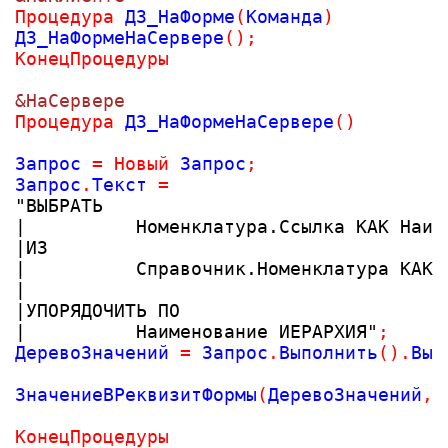
Процедура
 ДЗ_НаФорме
(
Команда
)
ДЗ_НаФормеНаСервере
(
)
;
КонецПроцедуры
&НаСервере
Процедура
 ДЗ_НаФормеНаСервере
(
)
Запрос 
=
Новый
 Запрос
;
Запрос
.
Текст 
=
"ВЫБРАТЬ
|          Номенклатура.Ссылка КАК Наим
|ИЗ
|          Справочник.Номенклатура КАК 
|
|УПОРЯДОЧИТЬ ПО
|          Наименование ИЕРАРХИЯ"
;
ДеревоЗначений 
=
 Запрос
.
Выполнить
(
)
.
Выг
ЗначениеВРеквизитФормы
(
ДеревоЗначений
,
КонецПроцедуры