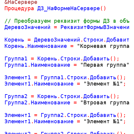
&НаСервере
Процедура
 ДЗ_НаФормеНаСервере
(
)
// Преобразуем реквизит формы ДЗ в объе
ДеревоЗначений 
=
 РеквизитФормыВЗначение
Корень 
=
 ДеревоЗначений
.
Строки
.
Добавить
Корень
.
Наименование 
=
"Корневая группа"
Группа1 
=
 Корень
.
Строки
.
Добавить
(
)
;
Группа1
.
Наименование 
=
"Первая группа"
;
Элемент1 
=
 Группа1
.
Строки
.
Добавить
(
)
;
Элемент1
.
Наименование 
=
"Элемент №1"
;
Группа2 
=
 Корень
.
Строки
.
Добавить
(
)
;
Группа2
.
Наименование 
=
"Втровая группа"
Элемент1 
=
 Группа2
.
Строки
.
Добавить
(
)
;
Элемент1
.
Наименование 
=
"Элемент №1"
;
Элемент2 
=
 Группа2
.
Строки
.
Добавить
(
)
;