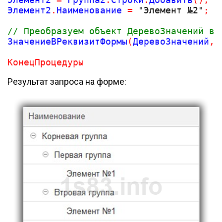
Элемент2
.
Наименование 
=
"Элемент №2"
;
// Преобразуем объект ДеревоЗначений в 
ЗначениеВРеквизитФормы
(
ДеревоЗначений
,
"
КонецПроцедуры
Результат запроса на форме: