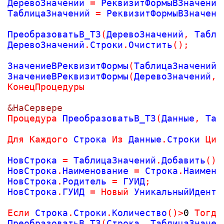
ДеревоЗначений 
=
 РеквизитФормыВЗначение
ТаблицаЗначений 
=
 РеквизитФормыВЗначени
ПреобразоватьВ_ТЗ
(
ДеревоЗначений
,
 Табли
ДеревоЗначений
.
Строки
.
Очистить
(
)
;
ЗначениеВРеквизитФормы
(
ТаблицаЗначений
,
ЗначениеВРеквизитФормы
(
ДеревоЗначений
,
КонецПроцедуры
&НаСервере
Процедура
 ПреобразоватьВ_ТЗ
(
Данные
,
 Таб
Для
Каждого
 Строка 
Из
 Данные
.
Строки 
НовСтрока 
=
 ТаблицаЗначений
.
Добавить
(
)
;
НовСтрока
.
Наименование 
=
 Строка
.
Наимено
НовСтрока
.
Родитель 
=
 ГУИД
;
НовСтрока
.
ГУИД 
=
Новый
 УникальныйИденти
Если
 Строка
.
Строки
.
Количество
(
)
>
0
Тогда
ПреобразоватьВ_ТЗ
(
Строка
,
 ТаблицаЗначен