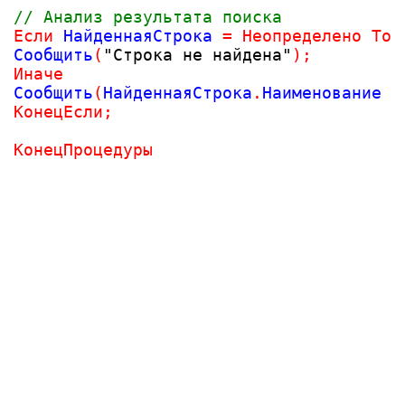
// Анализ результата поиска
Если
 НайденнаяСтрока 
=
Неопределено
Тог
Сообщить
(
"Строка не найдена"
)
;
Иначе
Сообщить
(
НайденнаяСтрока
.
Наименование 
+
КонецЕсли
;
КонецПроцедуры