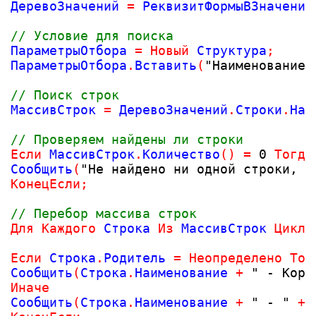
ДеревоЗначений 
=
 РеквизитФормыВЗначение
// Условие для поиска
ПараметрыОтбора 
=
Новый
 Структура
;
ПараметрыОтбора
.
Вставить
(
"Наименование"
// Поиск строк
МассивСтрок 
=
 ДеревоЗначений
.
Строки
.
Най
// Проверяем найдены ли строки
Если
 МассивСтрок
.
Количество
(
)
=
0
Тогда
Сообщить
(
"Не найдено ни одной строки, у
КонецЕсли
;
// Перебор массива строк
Для
Каждого
 Строка 
Из
 МассивСтрок 
Цикл
Если
 Строка
.
Родитель 
=
Неопределено
Тог
Сообщить
(
Строка
.
Наименование 
+
" - Коре
Иначе
Сообщить
(
Строка
.
Наименование 
+
" - "
+
 