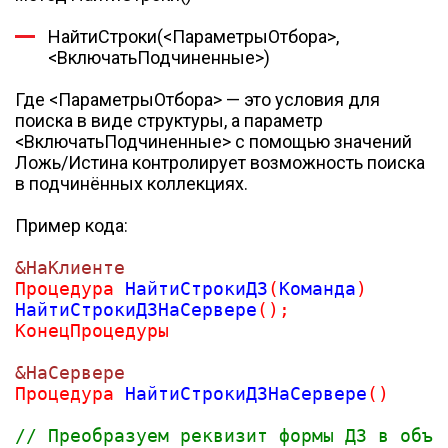
НайтиСтроки(<ПараметрыОтбора>,
<ВключатьПодчиненные>)
Где <ПараметрыОтбора> — это условия для
поиска в виде структуры, а параметр
<ВключатьПодчиненные> с помощью значений
Ложь/Истина контролирует возможность поиска
в подчинённых коллекциях.
Пример кода:
&НаКлиенте
Процедура
 НайтиСтрокиДЗ
(
Команда
)
НайтиСтрокиДЗНаСервере
(
)
;
КонецПроцедуры
&НаСервере
Процедура
 НайтиСтрокиДЗНаСервере
(
)
// Преобразуем реквизит формы ДЗ в объе