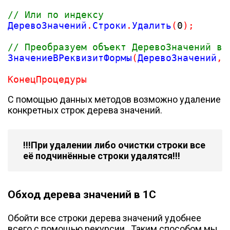
// Или по индексу
ДеревоЗначений
.
Строки
.
Удалить
(
0
)
;
// Преобразуем объект ДеревоЗначений в 
ЗначениеВРеквизитФормы
(
ДеревоЗначений
,
КонецПроцедуры
С помощью данных методов возможно удаление
конкретных строк дерева значений.
!!!При удалении либо очистки строки все
её подчинённые строки удалятся!!!
Обход дерева значений в 1С
Обойти все строки дерева значений удобнее
всего с помощью рекурсии. Таким способом мы