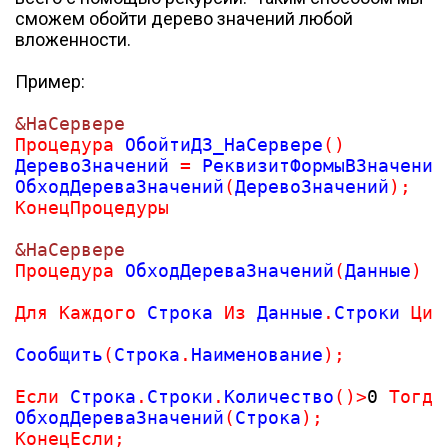
сможем обойти дерево значений любой
вложенности.
Пример:
&НаСервере
Процедура
 ОбойтиДЗ_НаСервере
(
)
ДеревоЗначений 
=
 РеквизитФормыВЗначение
ОбходДереваЗначений
(
ДеревоЗначений
)
;
КонецПроцедуры
&НаСервере
Процедура
 ОбходДереваЗначений
(
Данные
Для
Каждого
 Строка 
Из
 Данные
.
Строки 
Сообщить
(
Строка
.
Наименование
)
;
Если
 Строка
.
Строки
.
Количество
(
)
>
0
Тогда
ОбходДереваЗначений
(
Строка
)
;
КонецЕсли
;