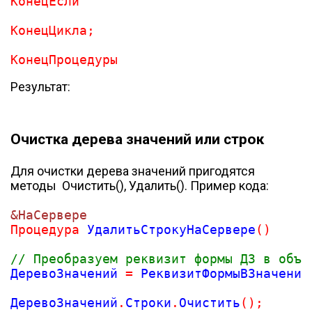
КонецЕсли
КонецЦикла
КонецПроцедуры
Результат:
Очистка дерева значений или строк
Для очистки дерева значений пригодятся
методы Очистить(), Удалить(). Пример кода:
&НаСервере
Процедура
 УдалитьСтрокуНаСервере
(
// Преобразуем реквизит формы ДЗ в объе
ДеревоЗначений 
=
 РеквизитФормыВЗначение
ДеревоЗначений
.
Строки
.
Очистить
(
)
;