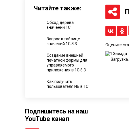
Читайте также:
П
Обход дерева
значений 1С
Запрос к таблице
значений 1С 8.3
Оцените ст
Создание внешней
Загрузка..
печатной формы для
управляемого
приложения в 1С 8.3
Как получить
пользователя ИБ в 1С
Подпишитесь на наш
YouTube канал