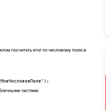
клом посчитать итог по числовому полю в
"МоеЧисловоеПоле"
абличными частями.