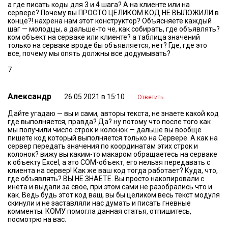
а где писать коды для 3 и 4 шага? А на клиенте или на
сервере? Почему вы ПРОСТО ЦЕЛИКОМ КОД НЕ ВЫЛОЖИЛИ в
конце?! нахрена нам этот конструктор? Объясняете каждый
шаг — молодцы, а дальше-то че, как собирать, где объявлять?
ком объект на серваке или клиенте? а таблица значений
только на серваке вроде бы объявляется, нет? Где, где это
все, почему мы опять должны все додумывать?
7
Александр
26.05.2021 в 15:10
Ответить
Дайте угадаю — вы и сами, авторы текста, не знаете какой код
где выполняется, правда? Да? ну потому что после того как
мы получили число строк и колонок — дальше вы вообще
пишете код который выполняется только на Сервере. А как на
сервер передать значения по координатам этих строк и
колонок? вижу вы каким-то макаром обращаетесь на серваке
к объекту Excel, а это COM-объект, его нельзя передавать с
клиента на сервер! Как же ваш код тогда работает? Куда, что,
где объявлять? ВЫ НЕ ЗНАЕТЕ. Вы просто накопировали с
инета и выдали за свое, при этом сами не разобрались что и
как. Ведь будь этот код ваш, вы бы целиком весь текст модуля
скинули и не заставляли нас думать и писать гневные
комменты. КОМУ помогла данная статья, отпишитесь,
посмотрю на вас.