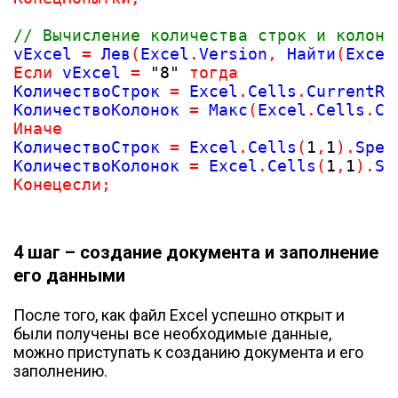
// Вычисление количества строк и колоно
vExcel 
=
 Лев
(
Excel
.
Version
,
 Найти
(
Excel
Если
 vExcel 
=
"8"
тогда
КоличествоСтрок 
=
 Excel
.
Cells
.
CurrentRe
КоличествоКолонок 
=
 Макс
(
Excel
.
Cells
.
Cu
Иначе
КоличествоСтрок 
=
 Excel
.
Cells
(
1
,
1
)
.
Spec
КоличествоКолонок 
=
 Excel
.
Cells
(
1
,
1
)
.
Sp
Конецесли
;
4 шаг – создание документа и заполнение
его данными
После того, как файл Excel успешно открыт и
были получены все необходимые данные,
можно приступать к созданию документа и его
заполнению.