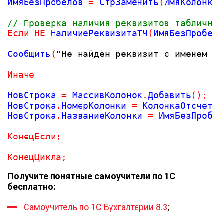
ИмяБезПробелов 
=
 СтрЗаменить
(
ИмяКолонки
// Проверка наличия реквизитов таблично
Если
НЕ
 НаличиеРеквизитаТЧ
(
ИмяБезПробел
Сообщить
(
"Не найден реквизит с именем "
Иначе
НовСтрока 
=
 МассивКолонок
.
Добавить
(
)
;
НовСтрока
.
НомерКолонки 
=
 КолонкаОтсчета
НовСтрока
.
НазваниеКолонки 
=
 ИмяБезПробе
КонецЕсли
;
КонецЦикла
;
Получите понятные самоучители по 1С
бесплатно:
Самоучитель по 1С Бухгалтерии 8.3
;