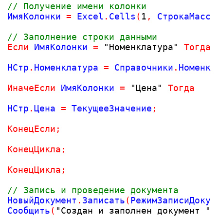
// Получение имени колонки
ИмяКолонки 
=
 Excel
.
Cells
(
1
,
 СтрокаМасси
// Заполнение строки данными
Если
 ИмяКолонки 
=
"Номенклатура"
Тогда
НСтр
.
Номенклатура 
=
 Справочники
.
Номенкл
ИначеЕсли
 ИмяКолонки 
=
"Цена"
Тогда
НСтр
.
Цена 
=
 ТекущееЗначение
;
КонецЕсли
;
КонецЦикла
;
КонецЦикла
;
// Запись и проведение документа
НовыйДокумент
.
Записать
(
РежимЗаписиДокум
Сообщить
(
"Создан и заполнен документ "