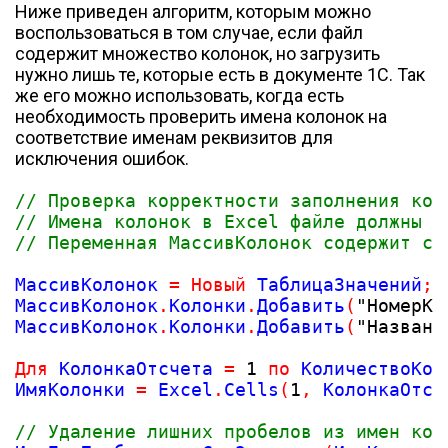
Ниже приведен алгоритм, которым можно
воспользоваться в том случае, если файл
содержит множество колонок, но загрузить
нужно лишь те, которые есть в документе 1С. Так
же его можно использовать, когда есть
необходимость проверить имена колонок на
соответствие именам реквизитов для
исключения ошибок.
// Проверка корректности заполнения кол
// Имена колонок в Excel файле должны с
// Переменная МассивКолонок содержит сп
МассивКолонок 
=
Новый
 ТаблицаЗначений
;
МассивКолонок
.
Колонки
.
Добавить
(
"НомерКо
МассивКолонок
.
Колонки
.
Добавить
(
"Названи
Для
 КолонкаОтсчета 
=
1
по
 КоличествоКол
ИмяКолонки 
=
 Excel
.
Cells
(
1
,
 КолонкаОтсч
// Удаление лишних пробелов из имен кол