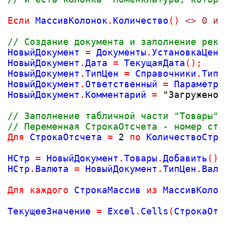
Если
 МассивКолонок
.
Количество
(
)
<> 0 и 
// Создание документа и заполнение рекв
НовыйДокумент 
=
 Документы
.
УстановкаЦенН
НовыйДокумент
.
Дата 
=
 ТекущаяДата
(
)
;
НовыйДокумент
.
ТипЦен 
=
 Справочники
.
Типы
НовыйДокумент
.
Ответственный 
=
 Параметры
НовыйДокумент
.
Комментарий 
=
"Загружено 
// Заполнение табличной части "Товары"
// Переменная СтрокаОтсчета - номер стр
Для
 СтрокаОтсчета 
=
2
по
 КоличествоСтро
НСтр 
=
 НовыйДокумент
.
Товары
.
Добавить
(
)
;
НСтр
.
Валюта 
=
 НовыйДокумент
.
ТипЦен
.
Валю
Для
каждого
 СтрокаМассив 
из
 МассивКолон
ТекущееЗначение 
=
 Excel
.
Cells
(
СтрокаОтс