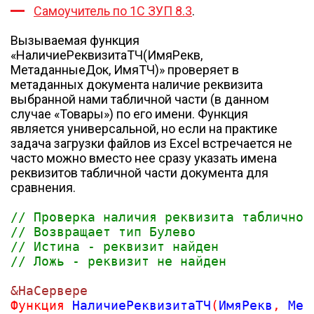
Самоучитель по 1С ЗУП 8.3
.
Вызываемая функция
«НаличиеРеквизитаТЧ(ИмяРекв,
МетаданныеДок, ИмяТЧ)» проверяет в
метаданных документа наличие реквизита
выбранной нами табличной части (в данном
случае «Товары») по его имени. Функция
является универсальной, но если на практике
задача загрузки файлов из Excel встречается не
часто можно вместо нее сразу указать имена
реквизитов табличной части документа для
сравнения.
// Проверка наличия реквизита табличной
// Возвращает тип Булево
// Истина - реквизит найден
// Ложь - реквизит не найден
&НаСервере
Функция
 НаличиеРеквизитаТЧ
(
ИмяРекв
,
 Мет