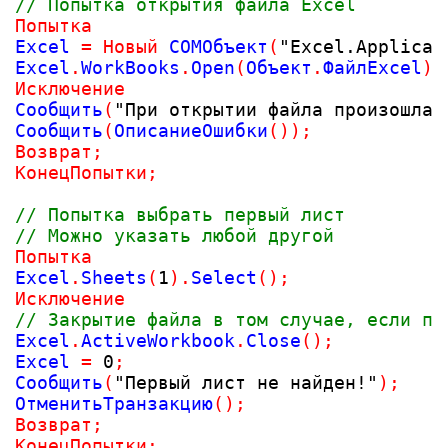
// Попытка открытия файла Excel
Попытка
Excel 
=
Новый
 COMОбъект
(
"Excel.Applicat
Excel
.
WorkBooks
.
Open
(
Объект
.
ФайлExcel
)
;
Исключение
Сообщить
(
"При открытии файла произошла 
Сообщить
(
ОписаниеОшибки
(
)
)
;
Возврат
;
КонецПопытки
;
// Попытка выбрать первый лист
// Можно указать любой другой
Попытка
Excel
.
Sheets
(
1
)
.
Select
(
)
;
Исключение
// Закрытие файла в том случае, если пе
Excel
.
ActiveWorkbook
.
Close
(
)
;
Excel 
=
0
;
Сообщить
(
"Первый лист не найден!"
)
;
ОтменитьТранзакцию
(
)
;
Возврат
;
КонецПопытки
;