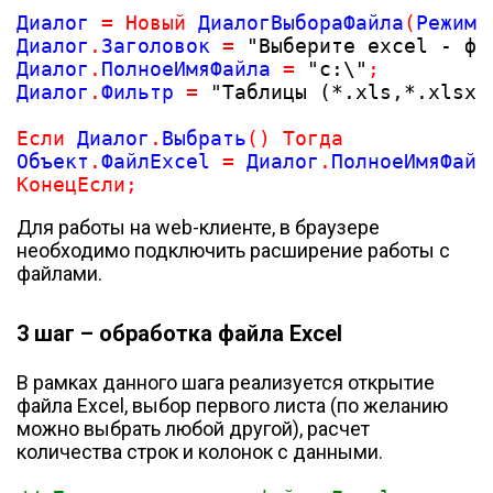
Диалог 
=
Новый
 ДиалогВыбораФайла
(
РежимД
Диалог
.
Заголовок 
=
"Выберите excel - фа
Диалог
.
ПолноеИмяФайла 
=
"c:\"
;
Диалог
.
Фильтр 
=
"Таблицы (*.xls,*.xlsx)
Если
 Диалог
.
Выбрать
(
)
Тогда
Объект
.
ФайлExcel 
=
 Диалог
.
ПолноеИмяФайл
КонецЕсли
;
Для работы на web-клиенте, в браузере
необходимо подключить расширение работы с
файлами.
3 шаг – обработка файла Excel
В рамках данного шага реализуется открытие
файла Excel, выбор первого листа (по желанию
можно выбрать любой другой), расчет
количества строк и колонок с данными.