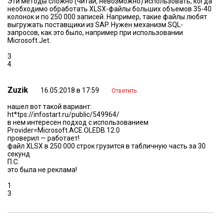
Эти методы сложно (читай, невозможно) использовать, когда
необходимо обработать XLSX-файлы больших объемов 35-40
колонок и по 250 000 записей. Например, такие файлы любят
выгружать поставщики из SAP. Нужен механизм SQL-
запросов, как это было, например при использовании
Microsoft.Jet.
3
4
Zuzik
16.05.2018 в 17:59
Ответить
нашел вот такой вариант:
ht*tps://infostart.ru/public/549964/
в нем интересен подход с использованием
Provider=Microsoft.ACE.OLEDB.12.0
проверил — работает!
файл XLSX в 250 000 строк грузится в табличную часть за 30
секунд
П.С.
это была не реклама!
1
3