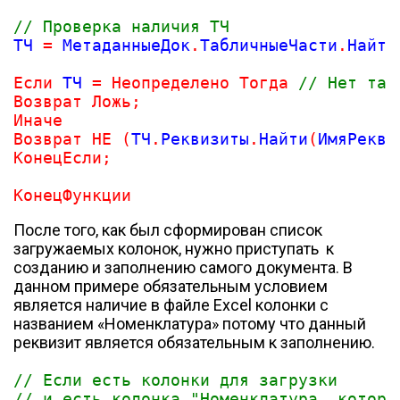
// Проверка наличия ТЧ
ТЧ 
=
 МетаданныеДок
.
ТабличныеЧасти
.
Найти
Если
 ТЧ 
=
Неопределено
Тогда
// Нет так
Возврат
Ложь
;
Иначе
Возврат
НЕ
(
ТЧ
.
Реквизиты
.
Найти
(
ИмяРекв
)
КонецЕсли
;
КонецФункции
После того, как был сформирован список
загружаемых колонок, нужно приступать к
созданию и заполнению самого документа. В
данном примере обязательным условием
является наличие в файле Excel колонки с
названием «Номенклатура» потому что данный
реквизит является обязательным к заполнению.
// Если есть колонки для загрузки
// и есть колонка "Номенклатура, котора