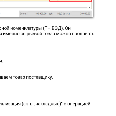
рной номенклатуры (ТН ВЭД). Он
 а именно сырьевой товар можно продавать
и.
иваем товар поставщику.
лизация (акты, накладные)” с операцией