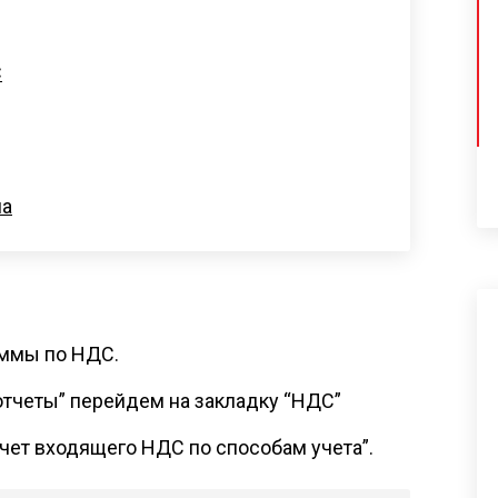
С
на
ммы по НДС.
 отчеты” перейдем на закладку “НДС”
чет входящего НДС по способам учета”.